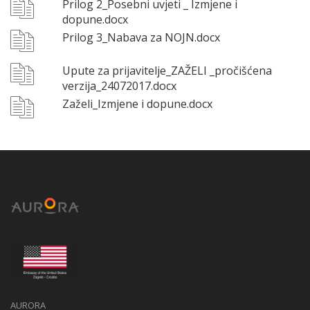
Prilog 2_Posebni uvjeti _ Izmjene i
dopune.docx
Prilog 3_Nabava za NOJN.docx
Upute za prijavitelje_ZAŽELI _pročišćena
verzija_24072017.docx
Zaželi_Izmjene i dopune.docx
AURORA