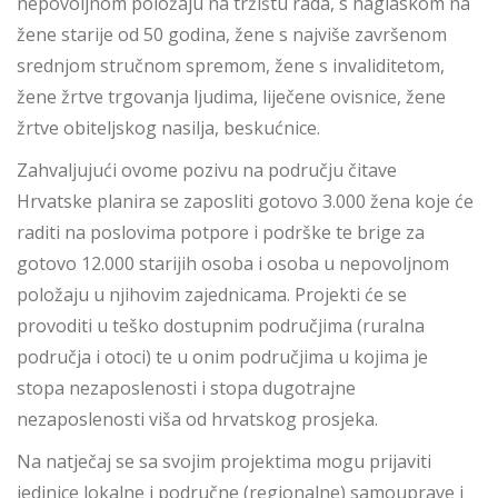
nepovoljnom položaju na tržištu rada, s naglaskom na
žene starije od 50 godina, žene s najviše završenom
srednjom stručnom spremom, žene s invaliditetom,
žene žrtve trgovanja ljudima, liječene ovisnice, žene
žrtve obiteljskog nasilja, beskućnice.
Zahvaljujući ovome pozivu na području čitave
Hrvatske planira se zaposliti gotovo 3.000 žena koje će
raditi na poslovima potpore i podrške te brige za
gotovo 12.000 starijih osoba i osoba u nepovoljnom
položaju u njihovim zajednicama. Projekti će se
provoditi u teško dostupnim područjima (ruralna
područja i otoci) te u onim područjima u kojima je
stopa nezaposlenosti i stopa dugotrajne
nezaposlenosti viša od hrvatskog prosjeka.
Na natječaj se sa svojim projektima mogu prijaviti
jedinice lokalne i područne (regionalne) samouprave i