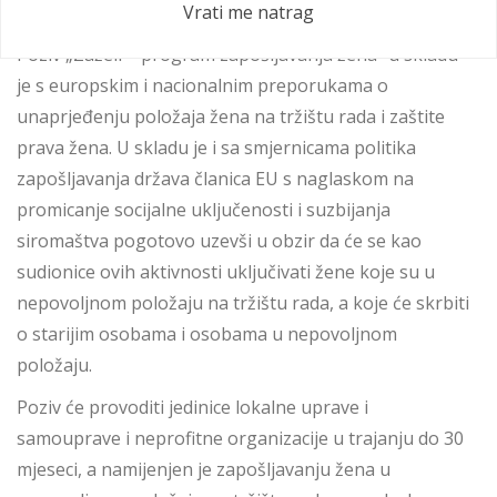
Vrati me natrag
Poziv „Zaželi – program zapošljavanja žena“ u skladu
je s europskim i nacionalnim preporukama o
unaprjeđenju položaja žena na tržištu rada i zaštite
prava žena. U skladu je i sa smjernicama politika
zapošljavanja država članica EU s naglaskom na
promicanje socijalne uključenosti i suzbijanja
siromaštva pogotovo uzevši u obzir da će se kao
sudionice ovih aktivnosti uključivati žene koje su u
nepovoljnom položaju na tržištu rada, a koje će skrbiti
o starijim osobama i osobama u nepovoljnom
položaju.
Poziv će provoditi jedinice lokalne uprave i
samouprave i neprofitne organizacije u trajanju do 30
mjeseci, a namijenjen je zapošljavanju žena u