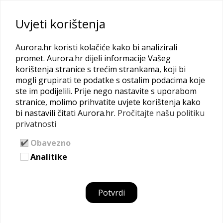
Uvjeti korištenja
Aurora.hr koristi kolačiće kako bi analizirali
promet. Aurora.hr dijeli informacije Vašeg
ZAŽELI program
korištenja stranice s trećim strankama, koji bi
mogli grupirati te podatke s ostalim podacima koje
Od
Anja Kuga
| 10.10.2017 |
Financiranje
ste im podijelili. Prije nego nastavite s uporabom
stranice, molimo prihvatite uvjete korištenja kako
bi nastavili čitati Aurora.hr.
Pročitajte našu politiku
privatnosti
Obavezno
Analitike
Potvrdi