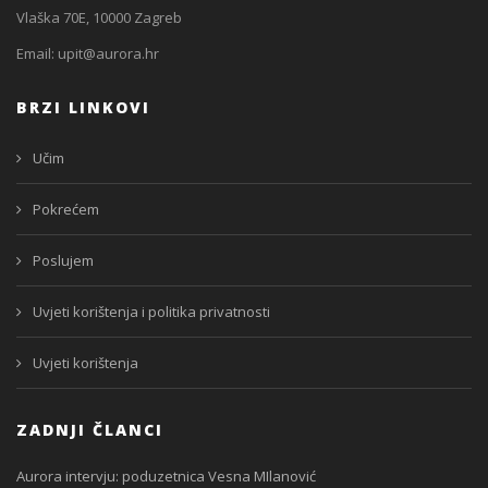
Vlaška 70E, 10000 Zagreb
Email:
upit@aurora.hr
BRZI LINKOVI
Učim
Pokrećem
Poslujem
Uvjeti korištenja i politika privatnosti
Uvjeti korištenja
ZADNJI ČLANCI
Aurora intervju: poduzetnica Vesna MIlanović