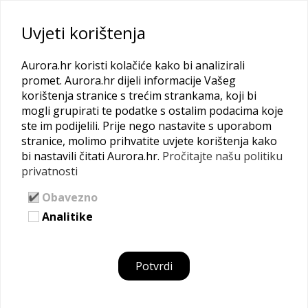
Uvjeti korištenja
Aurora.hr koristi kolačiće kako bi analizirali
promet. Aurora.hr dijeli informacije Vašeg
korištenja stranice s trećim strankama, koji bi
MENTORIRANJE
mogli grupirati te podatke s ostalim podacima koje
ste im podijelili. Prije nego nastavite s uporabom
Pretraži našu raznovrsnu mrežu mentorica, suradnica i
stranice, molimo prihvatite uvjete korištenja kako
bi nastavili čitati Aurora.hr.
Pročitajte našu politiku
poduzetnica da bi pronašla odgovore na svoja pitanja
privatnosti
Mreža
Mentoriranje
Mentorica
Obavezno
Analitike
Potvrdi