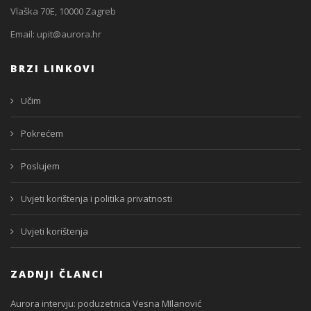
Vlaška 70E, 10000 Zagreb
Email:
upit@aurora.hr
BRZI LINKOVI
Učim
Pokrećem
Poslujem
Uvjeti korištenja i politika privatnosti
Uvjeti korištenja
ZADNJI ČLANCI
Aurora intervju: poduzetnica Vesna MIlanović