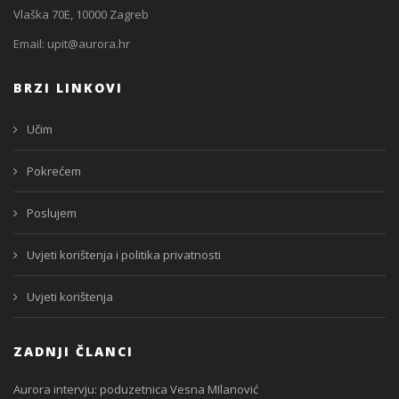
Vlaška 70E, 10000 Zagreb
Email:
upit@aurora.hr
BRZI LINKOVI
Učim
Pokrećem
Poslujem
Uvjeti korištenja i politika privatnosti
Uvjeti korištenja
ZADNJI ČLANCI
Aurora intervju: poduzetnica Vesna MIlanović