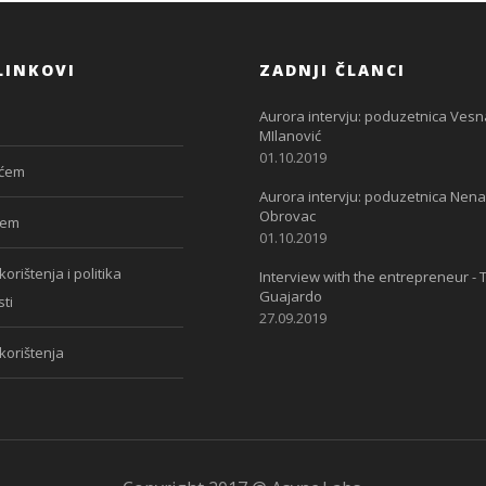
LINKOVI
ZADNJI ČLANCI
Aurora intervju: poduzetnica Vesn
MIlanović
01.10.2019
ćem
Aurora intervju: poduzetnica Nena
Obrovac
jem
01.10.2019
korištenja i politika
Interview with the entrepreneur - T
Guajardo
ti
27.09.2019
 korištenja