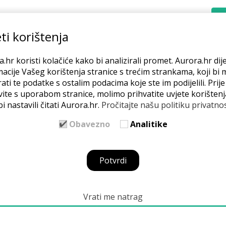
REĆEM
POSLUJEM
MREŽA
BLOG
O NAMA
ti korištenja
.hr koristi kolačiće kako bi analizirali promet. Aurora.hr dije
acije Vašeg korištenja stranice s trećim strankama, koji bi 
ati te podatke s ostalim podacima koje ste im podijelili. Prij
vite s uporabom stranice, molimo prihvatite uvjete korištenj
i nastavili čitati Aurora.hr.
Pročitajte našu politiku privatnos
Obavezno
Analitike
radnica i poduzetnica da bi pronašla odgovore na
Potvrdi
Vrati me natrag