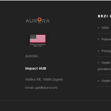
BRZI 
Učim
Pokre
Poslu
AURORA
Uvjeti 
Impact HUB
privatnos
Vlaška 70E, 10000 Zagreb
Uvjeti
Email:
upit@aurora.hr