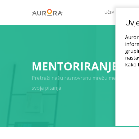
UČIM
POK
Uvje
Aurora
inform
grupir
nasta
MENTORIRANJE
kako b
Pretraži našu raznovrsnu mrežu mentorica, su
svoja pitanja