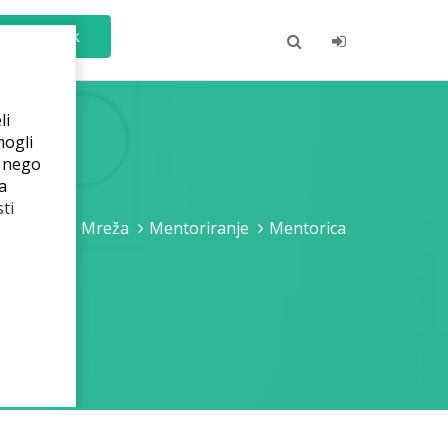
Čarobnjak
li
mogli
e nego
a
ti
Mreža
Mentoriranje
Mentorica