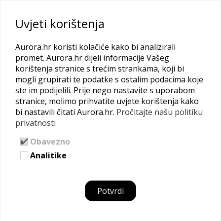
Uvjeti korištenja
Aurora.hr koristi kolačiće kako bi analizirali
promet. Aurora.hr dijeli informacije Vašeg
korištenja stranice s trećim strankama, koji bi
MENTORIRANJE
mogli grupirati te podatke s ostalim podacima koje
ste im podijelili. Prije nego nastavite s uporabom
Pretraži našu raznovrsnu mrežu mentorica, suradnica i
stranice, molimo prihvatite uvjete korištenja kako
bi nastavili čitati Aurora.hr.
Pročitajte našu politiku
poduzetnica da bi pronašla odgovore na svoja pitanja
privatnosti
Mreža
Mentoriranje
Mentorica
Obavezno
Analitike
Potvrdi