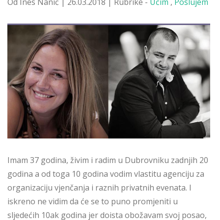
Od Ines Nanić | 26.03.2018 | Rubrike -
Učim
,
Poslujem
Imam 37 godina, živim i radim u Dubrovniku zadnjih 20
godina a od toga 10 godina vodim vlastitu agenciju za
organizaciju vjenčanja i raznih privatnih evenata. I
iskreno ne vidim da će se to puno promjeniti u
sljedećih 10ak godina jer doista obožavam svoj posao,