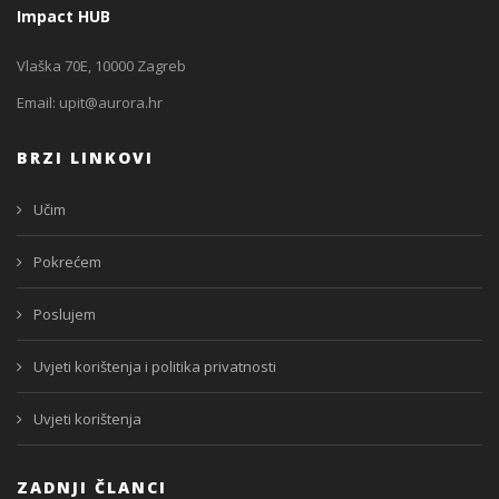
Impact HUB
Vlaška 70E, 10000 Zagreb
Email:
upit@aurora.hr
BRZI LINKOVI
Učim
Pokrećem
Poslujem
Uvjeti korištenja i politika privatnosti
Uvjeti korištenja
ZADNJI ČLANCI