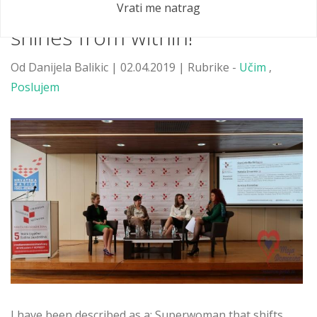
Nothing can dim the light that
Vrati me natrag
shines from within!
Od Danijela Balikic | 02.04.2019 | Rubrike -
Učim
,
Poslujem
I have been described as a: Superwoman that shifts