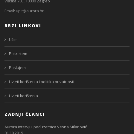
Vlaška 70E, 10000 Zagreb
Email:
upit@aurora.hr
BRZI LINKOVI
Učim
Pokrećem
Poslujem
Uvjeti korištenja i politika privatnosti
Uvjeti korištenja
ZADNJI ČLANCI
Aurora intervju: poduzetnica Vesna MIlanović
01.10.2019