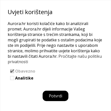
Uvjeti korištenja
Aurora.hr koristi kolačiće kako bi analizirali
promet. Aurora.hr dijeli informacije Vašeg
korištenja stranice s trećim strankama, koji bi
MENTORICE I SURADNICE
mogli grupirati te podatke s ostalim podacima koje
ste im podijelili. Prije nego nastavite s uporabom
Pretraži našu raznovrsnu mrežu mentorica, suradnica i
stranice, molimo prihvatite uvjete korištenja kako
bi nastavili čitati Aurora.hr.
Pročitajte našu politiku
poduzetnica da bi pronašla odgovore na svoja pitanja
privatnosti
Naslovna
Obavezno
Analitike
Potvrdi