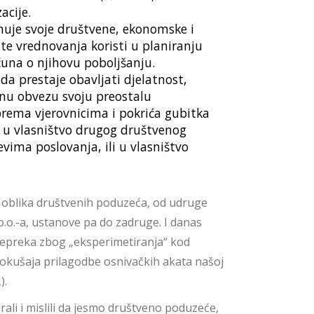
acije.
nuje svoje društvene, ekonomske i
ate vrednovanja koristi u planiranju
čuna o njihovu poboljšanju.
da prestaje obavljati djelatnost,
nu obvezu svoju preostalu
rema vjerovnicima i pokrića gubitka
i u vlasništvo drugog društvenog
jevima poslovanja, ili u vlasništvo
ih oblika društvenih poduzeća, od udruge
o.o.-a, ustanove pa do zadruge. I danas
 prepreka zbog „eksperimetiranja“ kod
 pokušaja prilagodbe osnivačkih akata našoj
).
rali i mislili da jesmo društveno poduzeće,