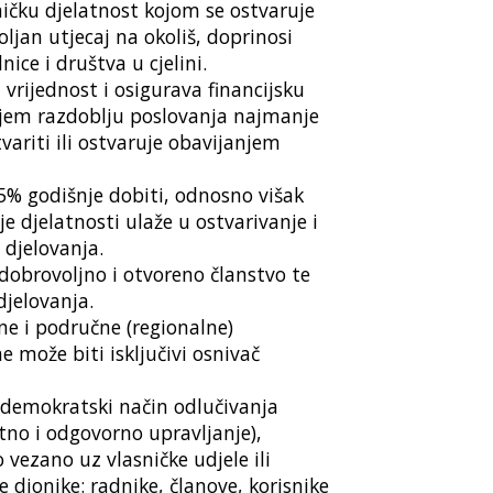
ničku djelatnost kojom se ostvaruje
oljan utjecaj na okoliš, doprinosi
ice i društva u cjelini.
vrijednost i osigurava financijsku
njem razdoblju poslovanja najmanje
ariti ili ostvaruje obavijanjem
% godišnje dobiti, odnosno višak
 djelatnosti ulaže u ostvarivanje i
 djelovanja.
dobrovoljno i otvoreno članstvo te
jelovanja.
ne i područne (regionalne)
ne može biti isključivi osnivač
demokratski način odlučivanja
tno i odgovorno upravljanje),
 vezano uz vlasničke udjele ili
 dionike: radnike, članove, korisnike