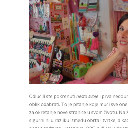
Odlučili ste pokrenuti
nešto svoje
i prva nedoumi
oblik odabrati. To je pitanje koje muči sve on
za okretanje nove stranice u svom životu. Na ža
sigurni ni u razliku između obrta i tvrtke, a 