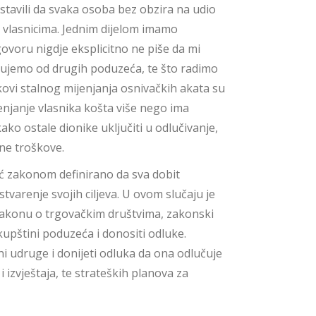
stavili da svaka osoba bez obzira na udio
ti vlasnicima. Jednim dijelom imamo
ovoru nigdje eksplicitno ne piše da mi
kujemo od drugih poduzeća, te što radimo
škovi stalnog mijenjanja osnivačkih akata su
jenjanje vlasnika košta više nego ima
ako ostale dionike uključiti u odlučivanje,
ne troškove.
već zakonom definirano da sva dobit
stvarenje svojih ciljeva. U ovom slučaju je
 Zakonu o trgovačkim društvima, zakonski
kupštini poduzeća i donositi odluke.
i udruge i donijeti odluka da ona odlučuje
i izvještaja, te strateških planova za