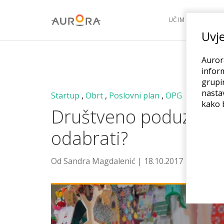
UČIM
POK
Uvje
Aurora
inform
grupir
nasta
Startup
,
Obrt
,
Poslovni plan
,
OPG
kako b
Društveno poduzeće – 
odabrati?
Od Sandra Magdalenić | 18.10.2017 | Rubrike