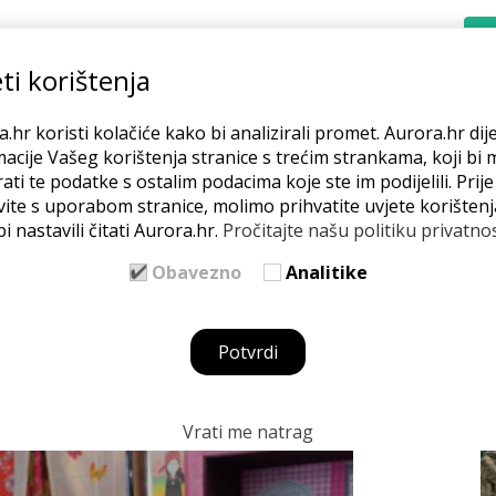
REĆEM
POSLUJEM
MREŽA
BLOG
O NAMA
ti korištenja
.hr koristi kolačiće kako bi analizirali promet. Aurora.hr dije
acije Vašeg korištenja stranice s trećim strankama, koji bi 
ati te podatke s ostalim podacima koje ste im podijelili. Prij
vite s uporabom stranice, molimo prihvatite uvjete korištenj
i nastavili čitati Aurora.hr.
Pročitajte našu politiku privatnos
Z
koji pravni oblik
Obavezno
Analitike
Potvrdi
 -
Učim
,
Pokrećem
Vrati me natrag