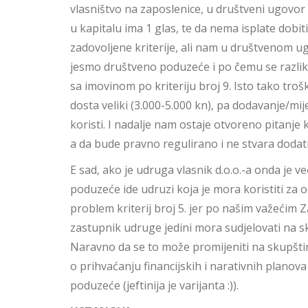
vlasništvo na zaposlenice, u društveni ugovor 
u kapitalu ima 1 glas, te da nema isplate dobi
zadovoljene kriterije, ali nam u društvenom ug
jesmo društveno poduzeće i po čemu se razli
sa imovinom po kriteriju broj 9. Isto tako tro
dosta veliki (3.000-5.000 kn), pa dodavanje/mi
koristi. I nadalje nam ostaje otvoreno pitanje k
a da bude pravno regulirano i ne stvara dodat
E sad, ako je udruga vlasnik d.o.o.-a onda je 
poduzeće ide udruzi koja je mora koristiti za o
problem kriterij broj 5. jer po našim važećim
zastupnik udruge jedini mora sudjelovati na s
Naravno da se to može promijeniti na skupštin
o prihvaćanju financijskih i narativnih planova 
poduzeće (jeftinija je varijanta :)).