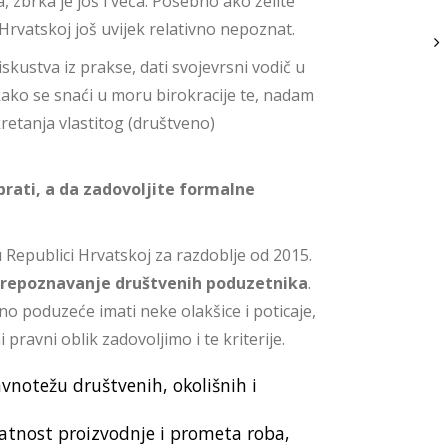
 zbrka je još i veća. Posebno ako želite
Hrvatskoj još uvijek relativno nepoznat.
kustva iz prakse, dati svojevrsni vodič u
 kako se snaći u moru birokracije te, nadam
kretanja vlastitog (društveno)
rati, a da zadovoljite formalne
 Republici Hrvatskoj za razdoblje od 2015.
 prepoznavanje društvenih poduzetnika
.
 poduzeće imati neke olakšice i poticaje,
ravni oblik zadovoljimo i te kriterije.
vnotežu društvenih, okolišnih i
latnost proizvodnje i prometa roba,