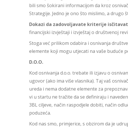
bili smo šokirani informacijom da kroz osnivačk
Strategije. Jedno je ono što mislimo, a drugo
Dokazi da zadovoljavate kriterije isčitava
financijski izvještaji i izvještaj o društvenoj revi
Stoga već prilikom odabira i osnivanja društv
elemente koji mogu utjecati na vaše buduće po
D.O.O.
Kod osnivanja d.o.o. trebate ili izjavu o osnivan
ugovor (ako ima više vlasnika). Taj vaš osnivač
ureda i nema dodatne elemente za prepoznava
vi u startu ne tražite da se definiraju i naved
3BL ciljeve, način raspodjele dobiti, način od
poduzeća.
Kod nas smo, primjerice, s obzirom da je udrug