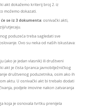
i akt dokažemo kriterij broj 2. iz
 što možemo dokazati.
t će se iz 3 dokumenta
: osnivački akti,
ziji/utjecaju.
enog poduzeća treba sagledati sve
slovanje. Ovo su neka od naših iskustava:
ju (ako je jedan vlasnik) ili društveni
ki akt je čista špranca javnobilježničkog
nje društvenog poduzetnika, osim ako ih
enom aktu. U osnivački akt bi trebalo dodati
lučivanja, podjele imovine nakon zatvaranja
a koja je osnovala tvrtku prenijela