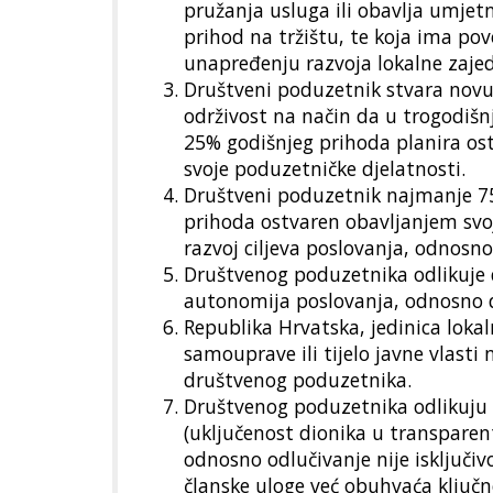
pružanja usluga ili obavlja umjet
prihod na tržištu, te koja ima pov
unapređenju razvoja lokalne zajedn
Društveni poduzetnik stvara novu 
održivost na način da u trogodiš
25% godišnjeg prihoda planira ostv
svoje poduzetničke djelatnosti.
Društveni poduzetnik najmanje 75
prihoda ostvaren obavljanjem svoje
razvoj ciljeva poslovanja, odnosno
Društvenog poduzetnika odlikuje 
autonomija poslovanja, odnosno d
Republika Hrvatska, jedinica lokal
samouprave ili tijelo javne vlasti 
društvenog poduzetnika.
Društvenog poduzetnika odlikuju 
(uključenost dionika u transparen
odnosno odlučivanje nije isključivo
članske uloge već obuhvaća ključne