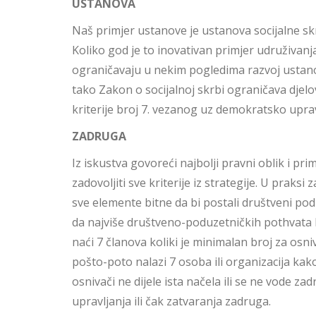
USTANOVA
Naš primjer ustanove je ustanova socijalne skr
Koliko god je to inovativan primjer udruživanja
ograničavaju u nekim pogledima razvoj ustan
tako Zakon o socijalnoj skrbi ograničava djel
kriterije broj 7. vezanog uz demokratsko uprav
ZADRUGA
Iz iskustva govoreći najbolji pravni oblik i p
zadovoljiti sve kriterije iz strategije. U praks
sve elemente bitne da bi postali društveni pod
da najviše društveno-poduzetničkih pothvata 
naći 7 članova koliki je minimalan broj za osni
pošto-poto nalazi 7 osoba ili organizacija kak
osnivači ne dijele ista načela ili se ne vode z
upravljanja ili čak zatvaranja zadruga.