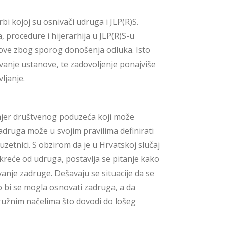
bi kojoj su osnivači udruga i JLP(R)S.
, procedure i hijerarhija u JLP(R)S-u
ove zbog sporog donošenja odluka. Isto
ovanje ustanove, te zadovoljenje ponajviše
ljanje.
rimjer društvenog poduzeća koji može
i zadruga može u svojim pravilima definirati
uzetnici. S obzirom da je u Hrvatskoj slučaj
kreće od udruga, postavlja se pitanje kako
vanje zadruge. Dešavaju se situacije da se
o bi se mogla osnovati zadruga, a da
adružnim načelima što dovodi do lošeg