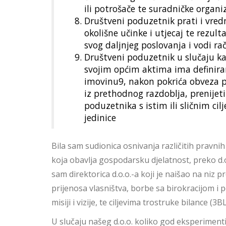
ili potrošače te suradničke organiz
Društveni poduzetnik prati i vred
okolišne učinke i utjecaj te rezult
svog daljnjeg poslovanja i vodi ra
Društveni poduzetnik u slučaju ka
svojim općim aktima ima definira
imovinu9, nakon pokrića obveza p
iz prethodnog razdoblja, prenijet
poduzetnika s istim ili sličnim cil
jedinice
Bila sam sudionica osnivanja različitih pravn
koja obavlja gospodarsku djelatnost, preko d.
sam direktorica d.o.o.-a koji je naišao na niz
prijenosa vlasništva, borbe sa birokracijom i
misiji i vizije, te ciljevima
trostruke bilance
(3BL
U slučaju našeg d.o.o. koliko god eksperimenti