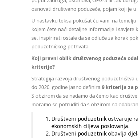
poput zadruga, ustanova, OPG-a ili čak udruga,
osnovati društveno poduzeće, pojam koji je u 
U nastavku teksa pokušat ću vam, na temelju is
kojem ćete naći detaljne informacije i savjete
se, inspirirati ostale da se odluče za korak po
poduzetničkog pothvata.
Koji pravni oblik društvenog poduzeća odab
kriterije?
Strategija razvoja društvenog poduzetništva
u
do 2020. godine jasno definira
9 kriterija za
S obzirom da se nadamo da ćemo kao društveno
moramo se potruditi da s obzirom na odabrani p
Društveni poduzetnik ostvaruje ra
ekonomskih ciljeva poslovanja.
Društveni poduzetnik obavlja dje