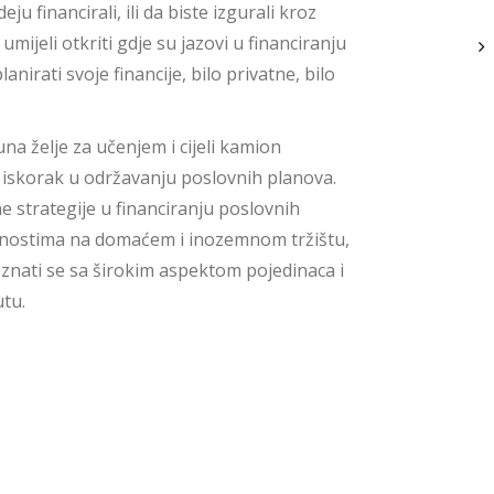
eju financirali, ili da biste izgurali kroz
umijeli otkriti gdje su jazovi u financiranju
lanirati svoje financije, bilo privatne, bilo
na želje za učenjem i cijeli kamion
za iskorak u održavanju poslovnih planova.
 strategije u financiranju poslovnih
ućnostima na domaćem i inozemnom tržištu,
oznati se sa širokim aspektom pojedinaca i
utu.