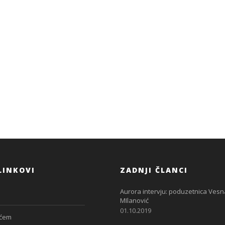
LINKOVI
ZADNJI ČLANCI
Aurora intervju: poduzetnica Vesn
MIlanović
01.10.2019
ćem