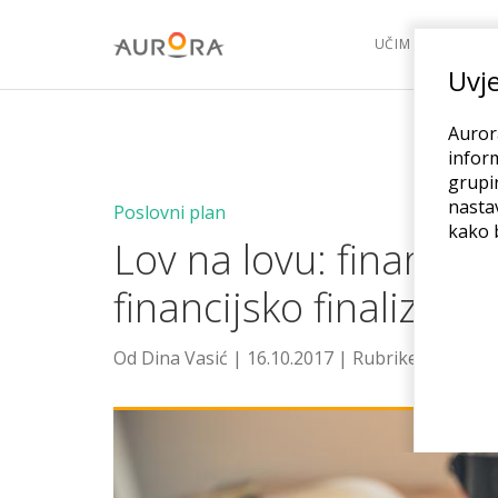
UČIM
POK
Uvje
Aurora
inform
grupir
nasta
Poslovni plan
kako b
Lov na lovu: financije,
financijsko finaliziran
Od Dina Vasić | 16.10.2017 | Rubrike -
Učim