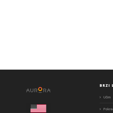
BRZI 
Učim
Pokre