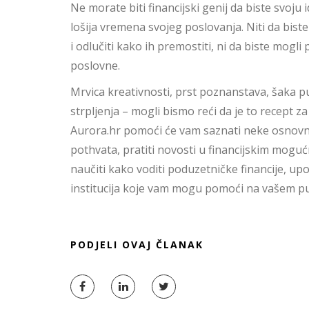
Ne morate biti financijski genij da biste svoju id
lošija vremena svojeg poslovanja. Niti da biste 
i odlučiti kako ih premostiti, ni da biste mogli p
poslovne.
Mrvica kreativnosti, prst poznanstava, šaka pu
strpljenja – mogli bismo reći da je to recept 
Aurora.hr pomoći će vam saznati neke osnovne
pothvata, pratiti novosti u financijskim mog
naučiti kako voditi poduzetničke financije, up
institucija koje vam mogu pomoći na vašem p
PODJELI OVAJ ČLANAK