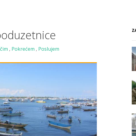
Z
poduzetnice
čim
,
Pokrećem
,
Poslujem