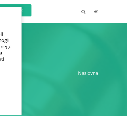
Čarobnjak
li
mogli
e nego
a
ti
Naslovna