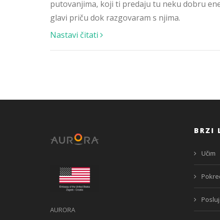
putovanjima, koji ti predaju tu neku dobru ene
glavi priču dok razgovaram s njima.
Nastavi čitati
BRZI 
Učim
Pokre
Poslu
AURORA