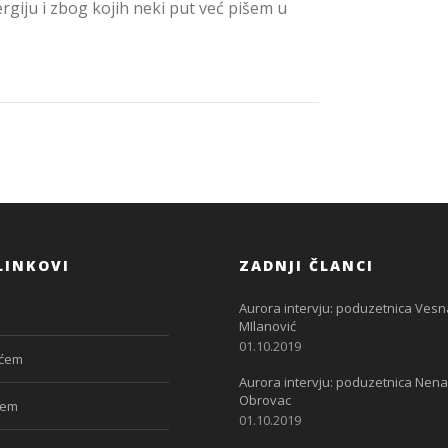
rgiju i zbog kojih neki put već pišem u
LINKOVI
ZADNJI ČLANCI
Aurora intervju: poduzetnica Vesn
MIlanović
01.10.2019
ćem
Aurora intervju: poduzetnica Nena
Obrovac
jem
01.10.2019