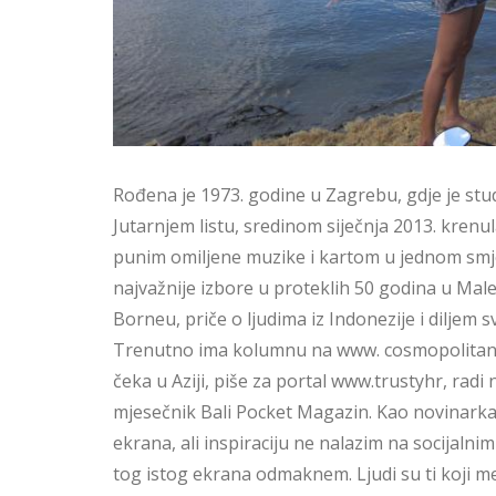
Rođena je 1973. godine u Zagrebu, gdje je stu
Jutarnjem listu, sredinom siječnja 2013. krenu
punim omiljene muzike i kartom u jednom smje
najvažnije izbore u proteklih 50 godina u Malez
Borneu, priče o ljudima iz Indonezije i diljem s
Trenutno ima kolumnu na www. cosmopolitan.h
čeka u Aziji, piše za portal www.trustyhr, radi
mjesečnik Bali Pocket Magazin. Kao novinark
ekrana, ali inspiraciju ne nalazim na socijalni
tog istog ekrana odmaknem. Ljudi su ti koji m