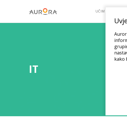
UČIM
POK
Uvje
Aurora
inform
grupir
nasta
kako b
IT