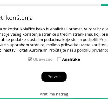
REĆEM
POSLUJEM
MREŽA
BLOG
O NAMA
ti korištenja
.hr koristi kolačiće kako bi analizirali promet. Aurora.hr dije
acije Vašeg korištenja stranice s trećim strankama, koji bi 
ati te podatke s ostalim podacima koje ste im podijelili. Prij
vite s uporabom stranice, molimo prihvatite uvjete korištenj
i nastavili čitati Aurora.hr.
Pročitajte našu politiku privatnos
Obavezno
Analitike
Potvrdi
Vrati me natrag