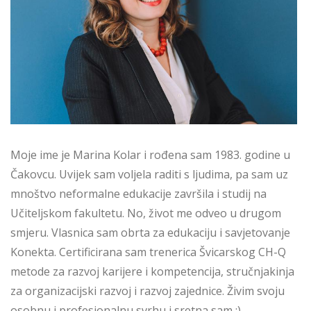
Moje ime je Marina Kolar i rođena sam 1983. godine u
Čakovcu. Uvijek sam voljela raditi s ljudima, pa sam uz
mnoštvo neformalne edukacije završila i studij na
Učiteljskom fakultetu. No, život me odveo u drugom
smjeru. Vlasnica sam obrta za edukaciju i savjetovanje
Konekta. Certificirana sam trenerica Švicarskog CH-Q
metode za razvoj karijere i kompetencija, stručnjakinja
za organizacijski razvoj i razvoj zajednice. Živim svoju
osobnu i profesionalnu svrhu i sretna sam :)