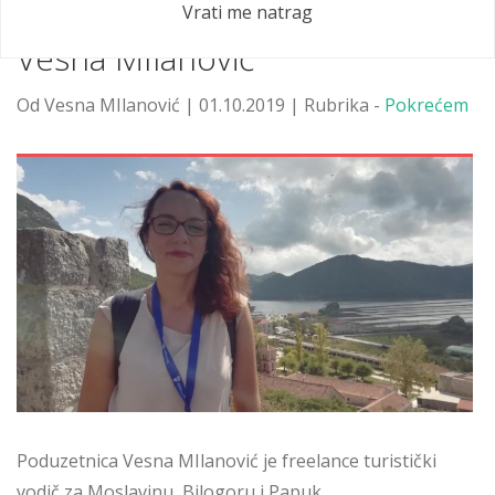
Aurora intervju: poduzetnica
Vrati me natrag
Vesna MIlanović
Od Vesna MIlanović | 01.10.2019 | Rubrika -
Pokrećem
Poduzetnica Vesna MIlanović je freelance turistički
vodič za Moslavinu, Bilogoru i Papuk.