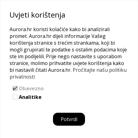
Uvjeti korištenja
Aurora.hr koristi kolačiće kako bi analizirali
promet. Aurora.hr dijeli informacije Vašeg
POKREĆEM
korištenja stranice s trećim strankama, koji bi
mogli grupirati te podatke s ostalim podacima koje
Odvažila si se? Čestitamo! Skupili smo ti sve bitne
ste im podijelili. Prije nego nastavite s uporabom
stranice, molimo prihvatite uvjete korištenja kako
informacije na jednome mjestu: pročitaj što sve trebaš
bi nastavili čitati Aurora.hr.
Pročitajte našu politiku
znati kad pokrećeš posao u Hrvatskoj.
privatnosti
Obavezno
Naslovna
Analitike
Potvrdi
Obrt