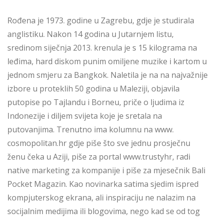
Rođena je 1973. godine u Zagrebu, gdje je studirala
anglistiku. Nakon 14 godina u Jutarnjem listu,
sredinom siječnja 2013. krenula je s 15 kilograma na
leđima, hard diskom punim omiljene muzike i kartom u
jednom smjeru za Bangkok. Naletila je na na najvažnije
izbore u proteklih 50 godina u Maleziji, objavila
putopise po Tajlandu i Borneu, priče o ljudima iz
Indonezije i diljem svijeta koje je sretala na
putovanjima. Trenutno ima kolumnu na www.
cosmopolitan.hr gdje piše što sve jednu prosječnu
ženu čeka u Aziji, piše za portal www.trustyhr, radi
native marketing za kompanije i piše za mjesečnik Bali
Pocket Magazin. Kao novinarka satima sjedim ispred
kompjuterskog ekrana, ali inspiraciju ne nalazim na
socijalnim medijima ili blogovima, nego kad se od tog